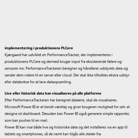
implementering i produktionens PLCere
Kjærgaard har udviklet en PerformanceTracker, der implementeres i
produktionens PLCere og dermed bruger input fra eksisterende følere og
sensorer mv. PerformanceTrackeren beregner og håndterer udstyrets data og
sender dem videre til en server eller cloud. Der skal ikke tilkobles ekstra udstyr
eller databokse for at lave dataopsamling.
Live eller historisk data kan visualiseres på alle platforme
Efter PerformanceTrackeren har beregnet dataene, skal de visualiseres.
Microsoft Power BI er et kendt værktøj og giver brugeren mulighed for selv at
designe sit dashboard. Desuden kan Power BI også generere simple rapporter,
som kan pushes til en mail.
Power BI kan vise både live og historiske data og det installeres via en app til
tablets og smartphones, så de nemt kan tilgås alle steder fra.