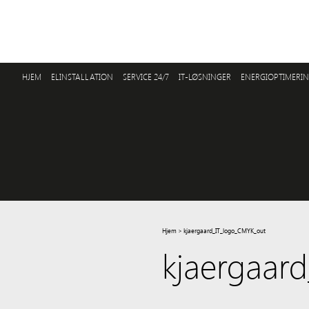
HJEM
ELINSTALLATION
SERVICE 24/7
IT-LØSNINGER
ENERGIOPTIMERI
Hjem
>
kjaergaard_IT_logo_CMYK_out
kjaergaar