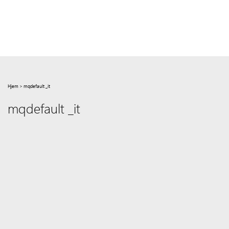
Hjem
>
mqdefault _it
mqdefault _it