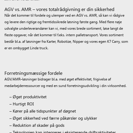
AGV vs. AMR – vores totalrådgivning er din sikkerhed
Når det kommer til fordele og ulemper ved en AGV vs. AMR, så kan vi rådgive
og levere den rigtige og fremtidssikrede løsning første gang.
Med flere nøje
udvalgte underleverandører kan vi, med vores brede sortiment, løse langt de
fleste opgaver, når det kommer til f.eks. intern palletransport. Vores sortiment
består bl.a. af løsninger fra Karter, Robotize, Nipper og vores egen K7 Carry, som
er en ombygget Linde truck.
Forretningsmæssige fordele
AGV/AMR
–
løsninger bidrager bl.a. med øget effektivitet, frigivelse af
medarbejderressourcer og med en sund forretningsudvikling i din virksomhed.
– Øget produktivitet
–
Hurtigt ROI
– Kører på alle tidspunkter af døgnet
– Øget sikkerhed ved færre påkørsler og ulykker
– Reduktion af skader på gods
– Teknologien kan integreres i eksisterende driftsaktiviteter