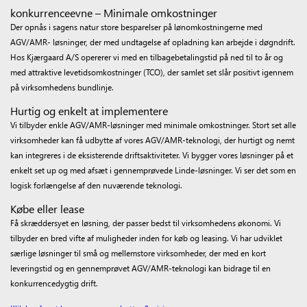
konkurrenceevne – Minimale omkostninger
Der opnås i sagens natur store besparelser på lønomkostningerne med
AGV/AMR- løsninger, der med undtagelse af opladning kan arbejde i døgndrift.
Hos Kjærgaard A/S opererer vi med en tilbagebetalingstid på ned til to år og
med attraktive levetidsomkostninger (TCO), der samlet set slår positivt igennem
på virksomhedens bundlinje.
Hurtig og enkelt at implementere
Vi tilbyder enkle AGV/AMR-løsninger med minimale omkostninger. Stort set alle
virksomheder kan få udbytte af vores AGV/AMR-teknologi, der hurtigt og nemt
kan integreres i de eksisterende driftsaktiviteter. Vi bygger vores løsninger på et
enkelt set up og med afsæt i gennemprøvede Linde-løsninger. Vi ser det som en
logisk forlængelse af den nuværende teknologi.
Købe eller lease
Få skræddersyet en løsning, der passer bedst til virksomhedens økonomi. Vi
tilbyder en bred vifte af muligheder inden for køb og leasing. Vi har udviklet
særlige løsninger til små og mellemstore virksomheder, der med en kort
leveringstid og en gennemprøvet AGV/AMR-teknologi kan bidrage til en
konkurrencedygtig drift.