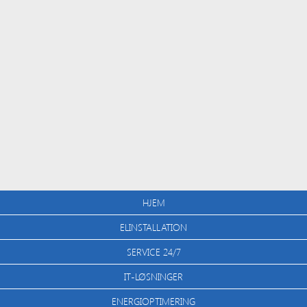
HJEM
ELINSTALLATION
SERVICE 24/7
IT-LØSNINGER
ENERGIOPTIMERING