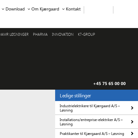
Download
Om Kjærgaard
Kontakt
/AMR LØSNINGER
PHARMA
INNOVATION
K7-GROUP
+45 75 65 00 00
Ledige stillinger
Industrielektrikere til Kjærgaard A/S –
Løsning
Installations/entreprise-elektriker A/S –
Løsning
Praktikanter til Kjærgaard A/S – Løsning