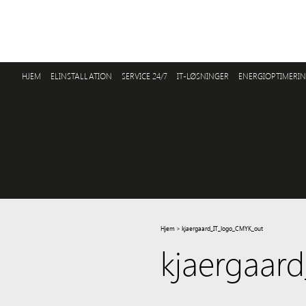
HJEM
ELINSTALLATION
SERVICE 24/7
IT-LØSNINGER
ENERGIOPTIMERI
Hjem
>
kjaergaard_IT_logo_CMYK_out
kjaergaar