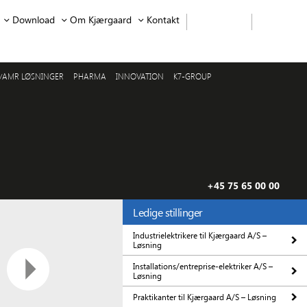
Download
Om Kjærgaard
Kontakt
/AMR LØSNINGER
PHARMA
INNOVATION
K7-GROUP
+45 75 65 00 00
Ledige stillinger
Industrielektrikere til Kjærgaard A/S –
Løsning
Installations/entreprise-elektriker A/S –
Løsning
Praktikanter til Kjærgaard A/S – Løsning