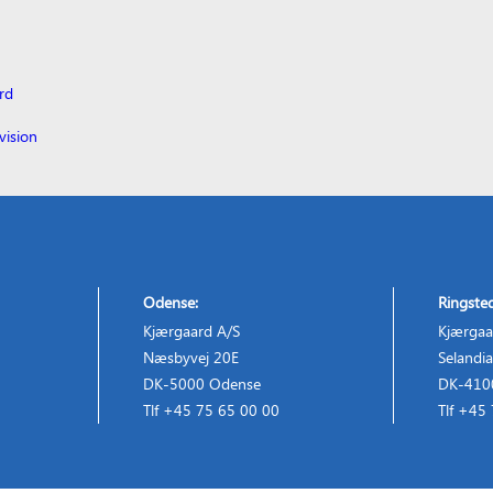
rd
vision
Odense:
Ringste
Kjærgaard A/S
Kjærgaa
Næsbyvej 20E
Selandia
DK-5000 Odense
DK-4100
Tlf +45 75 65 00 00
Tlf +45