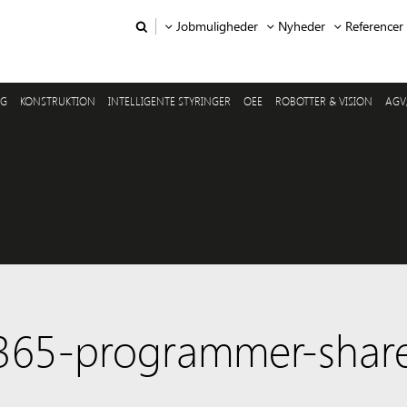
Jobmuligheder
Nyheder
Referencer
NG
KONSTRUKTION
INTELLIGENTE STYRINGER
OEE
ROBOTTER & VISION
AGV
-365-programmer-shar