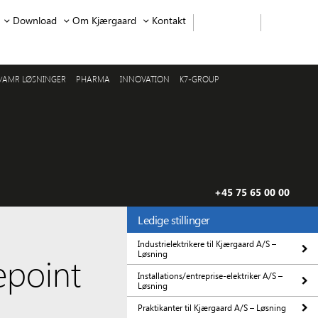
Download
Om Kjærgaard
Kontakt
/AMR LØSNINGER
PHARMA
INNOVATION
K7-GROUP
+45 75 65 00 00
Ledige stillinger
Industrielektrikere til Kjærgaard A/S –
Løsning
epoint
Installations/entreprise-elektriker A/S –
Løsning
Praktikanter til Kjærgaard A/S – Løsning