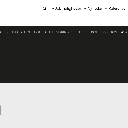
Jobmuligheder
Nyheder
Referencer
NG
KONSTRUKTION
INTELLIGENTE STYRINGER
OEE
ROBOTTER & VISION
AGV
1