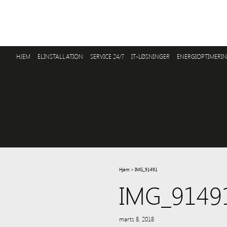
HJEM
ELINSTALLATION
SERVICE 24/7
IT-LØSNINGER
ENERGIOPTIMERI
Hjem
>
IMG_91491
IMG_9149
marts 8, 2018