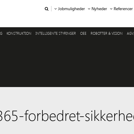
Jobmuligheder
Nyheder
Referencer
NG
KONSTRUKTION
INTELLIGENTE STYRINGER
OEE
ROBOTTER & VISION
AGV
365-forbedret-sikkerh