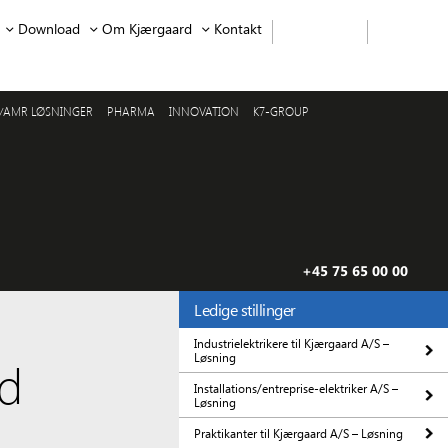
Download
Om Kjærgaard
Kontakt
/AMR LØSNINGER
PHARMA
INNOVATION
K7-GROUP
+45 75 65 00 00
Ledige stillinger
Industrielektrikere til Kjærgaard A/S –
Løsning
ed
Installations/entreprise-elektriker A/S –
Løsning
Praktikanter til Kjærgaard A/S – Løsning