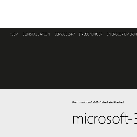
HJEM
ELINSTALLATION
SERVICE 24/7
IT-LØSNINGER
ENERGIOPTIMERI
Hjem
>
microsoft-365-forbedret-sikkerhed
microsoft-