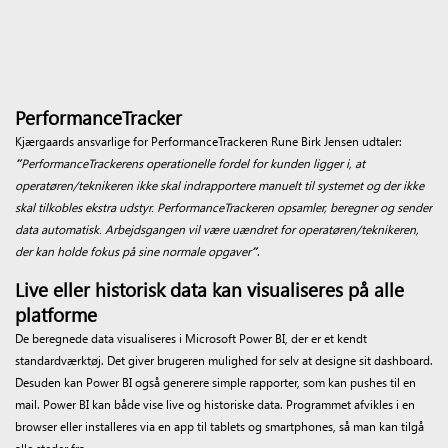
PerformanceTracker
Kjærgaards ansvarlige for PerformanceTrackeren Rune Birk Jensen udtaler:
”
PerformanceTrackerens operationelle fordel for kunden ligger i, at
operatøren/teknikeren ikke skal indrapportere manuelt til systemet og der ikke
skal tilkobles ekstra udstyr. PerformanceTrackeren opsamler, beregner og sender
data automatisk. Arbejdsgangen vil være uændret for operatøren/teknikeren,
der kan holde fokus på sine normale opgaver
”
.
Live eller historisk data kan visualiseres på alle
platforme
De beregnede data visualiseres i Microsoft Power BI, der er et kendt
standardværktøj. Det giver brugeren mulighed for selv at designe sit dashboard.
Desuden kan Power BI også generere simple rapporter, som kan pushes til en
mail. Power BI kan både vise live og historiske data. Programmet afvikles i en
browser eller installeres via en app til tablets og smartphones, så man kan tilgå