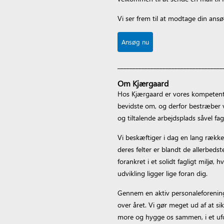
Vi ser frem til at modtage din ans
Ansøg nu
___________________________________
Om Kjærgaard
Hos Kjærgaard er vores kompetente
bevidste om, og derfor bestræber v
og tiltalende arbejdsplads såvel fag
Vi beskæftiger i dag en lang række 
deres felter er blandt de allerbedst
forankret i et solidt fagligt miljø
udvikling ligger lige foran dig.
Gennem en aktiv personaleforening
over året. Vi gør meget ud af at si
more og hygge os sammen, i et ufo