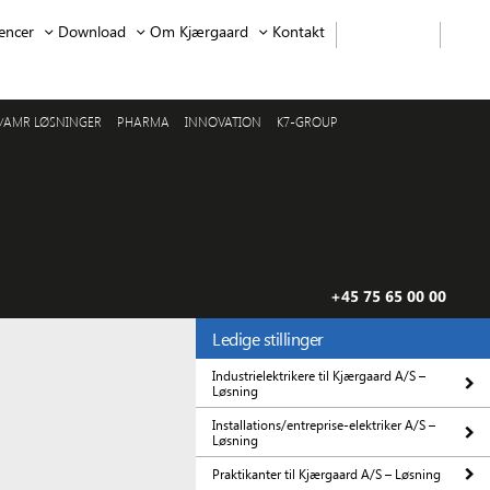
encer
Download
Om Kjærgaard
Kontakt
/AMR LØSNINGER
PHARMA
INNOVATION
K7-GROUP
+45 75 65 00 00
Ledige stillinger
Industrielektrikere til Kjærgaard A/S –
Løsning
Installations/entreprise-elektriker A/S –
Løsning
Praktikanter til Kjærgaard A/S – Løsning