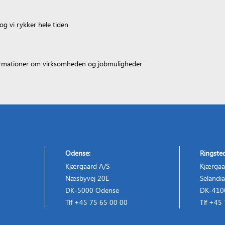
og vi rykker hele tiden
formationer om virksomheden og jobmuligheder
Odense:
Ringste
Kjærgaard A/S
Kjærgaa
Næsbyvej 20E
Selandia
DK-5000 Odense
DK-4100
Tlf +45 75 65 00 00
Tlf +45