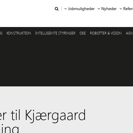
Jobmuligheder
Nyheder
Refer
NG
KONSTRUKTION
INTELLIGENTE STYRINGER
OEE
ROBOTTER & VISION
AGV
r til Kjærgaard
ning