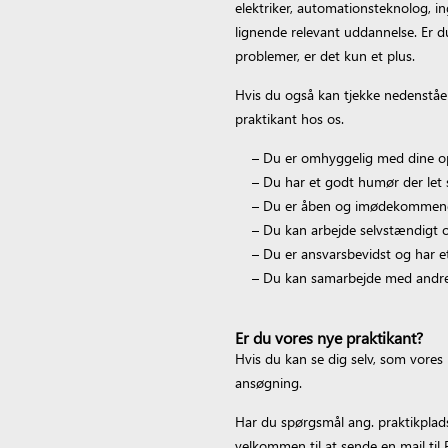
elektriker, automationsteknolog, i
lignende relevant uddannelse. Er d
problemer, er det kun et plus.
Hvis du også kan tjekke nedenståen
praktikant hos os.
– Du er omhyggelig med dine op
– Du har et godt humør der let s
– Du er åben og imødekommen
– Du kan arbejde selvstændigt og
– Du er ansvarsbevidst og har e
– Du kan samarbejde med andre
Er du vores nye praktikant?
Hvis du kan se dig selv, som vores 
ansøgning.
Har du spørgsmål ang. praktikplads
velkommen til at sende en mail til