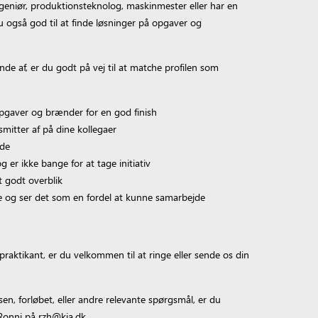
ngeniør, produktionsteknolog, maskinmester eller har en
u også god til at finde løsninger på opgaver og
de af, er du godt på vej til at matche profilen som
gaver og brænder for en god finish
mitter af på dine kollegaer
de
 er ikke bange for at tage initiativ
t godt overblik
 og ser det som en fordel at kunne samarbejde
praktikant, er du velkommen til at ringe eller sende os din
en, forløbet, eller andre relevante spørgsmål, er du
 Ronni på rzh@kia.dk