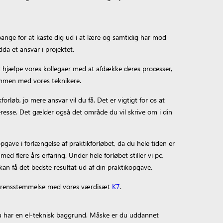
r bange for at kaste dig ud i at lære og samtidig har mod
da et ansvar i projektet.
at hjælpe vores kollegaer med at afdække deres processer,
ammen med vores teknikere.
forløb, jo mere ansvar vil du få. Det er vigtigt for os at
eresse. Det gælder også det område du vil skrive om i din
 opgave i forlængelse af praktikforløbet, da du hele tiden er
d flere års erfaring. Under hele forløbet stiller vi pc,
 kan få det bedste resultat ud af din praktikopgave.
overensstemmelse med vores værdisæt
K7
.
at du har en el-teknisk baggrund. Måske er du uddannet