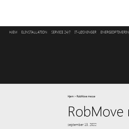
HJEM
ELINSTALLATION
SERVICE 24/7
IT-LØSNINGER
ENERGIOPTIMERI
Hjem
>
RobMove messe
RobMove 
september 13, 2022