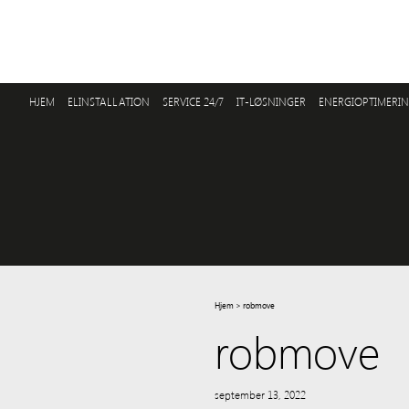
HJEM
ELINSTALLATION
SERVICE 24/7
IT-LØSNINGER
ENERGIOPTIMERI
Hjem
>
robmove
robmove
september 13, 2022