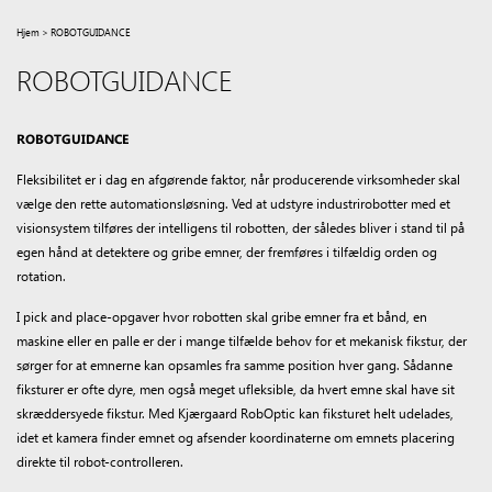
Hjem
>
ROBOTGUIDANCE
ROBOTGUIDANCE
ROBOTGUIDANCE
Fleksibilitet er i dag en afgørende faktor, når producerende virksomheder skal
vælge den rette automationsløsning. Ved at udstyre industrirobotter med et
visionsystem tilføres der intelligens til robotten, der således bliver i stand til på
egen hånd at detektere og gribe emner, der fremføres i tilfældig orden og
rotation.
I pick and place-opgaver hvor robotten skal gribe emner fra et bånd, en
maskine eller en palle er der i mange tilfælde behov for et mekanisk fikstur, der
sørger for at emnerne kan opsamles fra samme position hver gang. Sådanne
fiksturer er ofte dyre, men også meget ufleksible, da hvert emne skal have sit
skræddersyede fikstur. Med Kjærgaard RobOptic kan fiksturet helt udelades,
idet et kamera finder emnet og afsender koordinaterne om emnets placering
direkte til robot-controlleren.