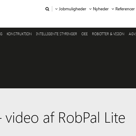
Jobmuligheder
Nyheder
Referencer
NG
KONSTRUKTION
INTELLIGENTE STYRINGER
OEE
ROBOTTER & VISION
AGV
video af RobPal Lite