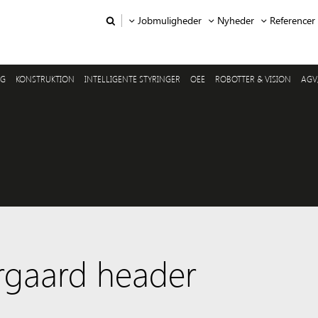
Jobmuligheder
Nyheder
Referencer
NG
KONSTRUKTION
INTELLIGENTE STYRINGER
OEE
ROBOTTER & VISION
AGV
rgaard header