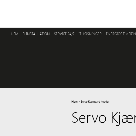
HJEM
ELINSTALLATION
SERVICE 24/7
IT-LØSNINGER
ENERGIOPTIMERI
Hjem
>
Servo Kjærgaard header
Servo Kjæ