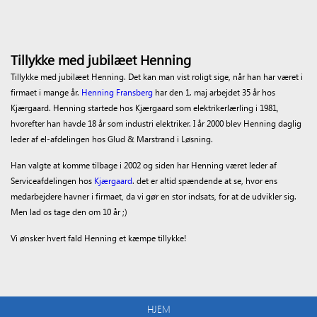
Tillykke med jubilæet Henning
Tillykke med jubilæet Henning. Det kan man vist roligt sige, når han har været i
firmaet i mange år.
Henning Fransberg
har den 1. maj arbejdet 35 år hos
Kjærgaard. Henning startede hos Kjærgaard som elektrikerlærling i 1981,
hvorefter han havde 18 år som industri elektriker. I år 2000 blev Henning daglig
leder af el-afdelingen hos Glud & Marstrand i Løsning.
Han valgte at komme tilbage i 2002 og siden har Henning været leder af
Serviceafdelingen hos
Kjærgaard
. det er altid spændende at se, hvor ens
medarbejdere havner i firmaet, da vi gør en stor indsats, for at de udvikler sig.
Men lad os tage den om 10 år ;)
Vi ønsker hvert fald Henning et kæmpe tillykke!
HJEM